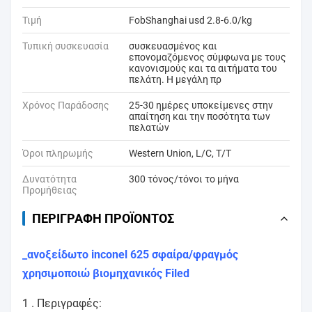
Τιμή
FobShanghai usd 2.8-6.0/kg
Τυπική συσκευασία
συσκευασμένος και
επονομαζόμενος σύμφωνα με τους
κανονισμούς και τα αιτήματα του
πελάτη. Η μεγάλη πρ
Χρόνος Παράδοσης
25-30 ημέρες υποκείμενες στην
απαίτηση και την ποσότητα των
πελατών
Όροι πληρωμής
Western Union, L/C, T/T
Δυνατότητα
300 τόνος/τόνοι το μήνα
Προμήθειας
ΠΕΡΙΓΡΑΦΉ ΠΡΟΪΌΝΤΟΣ
_ανοξείδωτο inconel 625 σφαίρα/φραγμός
χρησιμοποιώ βιομηχανικός Filed
1 .
Περιγραφές: