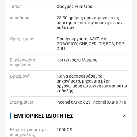
Τύπος:
Φραγμός νικελίου
παράδοση:
25-30 ημέρες υποκείμενες στις
απαιτήσεις και την ποσότητα των
πελατών
Όρος τιμών:
Πρώην-εργασία, ΑΛΥΣΊΔΑ
ΡΟΛΟΓΙΟΎ, CNF, CFR, CIF, FCA, DDP,
DDU
Επεξεργασία
φωτεινός/ο Μαύρος
επιφάνειας:
Εφαρμογή:
Για να κατασκευάσει τα
μηχανήματα, μηχανικά μέρη,
όργανα, μέρη αυτοκινήτου και ούτω
καθεξής
Επισημαίνω:
inconel υλικό 625
,
inconel υλικό 718
ΕΜΠΟΡΙΚΈΣ ΙΔΙΌΤΗΤΕΣ
Ελάχιστη ποσότητα
100KGS
παραγγελίας