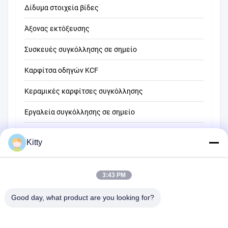
Δίδυμα στοιχεία βίδες
Άξονας εκτόξευσης
Συσκευές συγκόλλησης σε σημείο
Καρφίτσα οδηγών KCF
Κεραμικές καρφίτσες συγκόλλησης
Εργαλεία συγκόλλησης σε σημείο
Μηχανή συγκόλλησης σημείων αντίστασης
Kitty
Άλλα υλικά
3:43 PM
Good day, what product are you looking for?
B615, μελλοντικό κτήριο τύχης, Νο 1 δρόμος Wangxi, πόλη