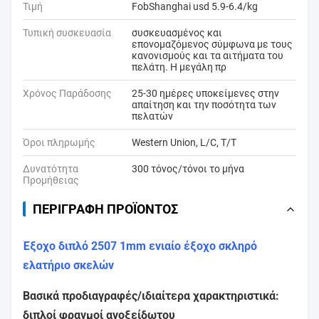
Τιμή
FobShanghai usd 5.9-6.4/kg
Τυπική συσκευασία
συσκευασμένος και
επονομαζόμενος σύμφωνα με τους
κανονισμούς και τα αιτήματα του
πελάτη. Η μεγάλη πρ
Χρόνος Παράδοσης
25-30 ημέρες υποκείμενες στην
απαίτηση και την ποσότητα των
πελατών
Όροι πληρωμής
Western Union, L/C, T/T
Δυνατότητα
300 τόνος/τόνοι το μήνα
Προμήθειας
ΠΕΡΙΓΡΑΦΉ ΠΡΟΪΌΝΤΟΣ
Έξοχο διπλό 2507 1mm ενιαίο έξοχο σκληρό
ελατήριο σκελών
Βασικά προδιαγραφές/ιδιαίτερα χαρακτηριστικά:
διπλοί φραγμοί ανοξείδωτου