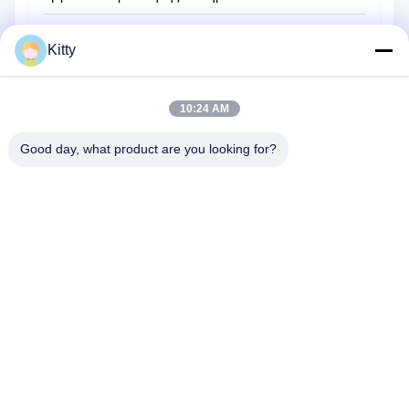
Μηχανή συγκόλλησης σημείων αντίστασης
Kitty
Άλλα υλικά
10:24 AM
Good day, what product are you looking for?
B615, μελλοντικό κτήριο τύχης, Νο 1 δρόμος Wangxi, πόλη
Zhangjiagang, επαρχία Jiangsu
Τηλεφώνημα:
0086--13914912658
ηλεκτρονικό ταχυδρομείο:
kara@ttxalloy.com
Σπίτι
Προϊόντα
Βίντεο
Σχετικά Με Εμάς
Επισκέψεις Στο Εργοστάσιο
Έλεγχος Ποιότητας
Ζητήστε Μια Προσφορά
Ειδήσεις
Υποθέσεις