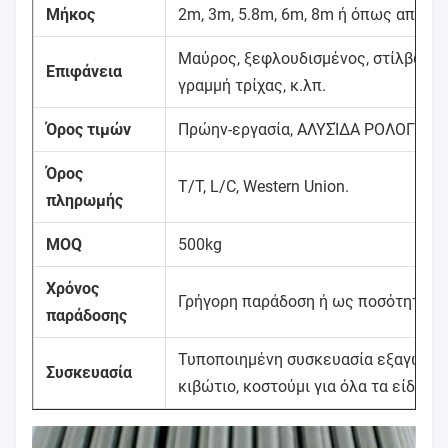
Μήκος
2m, 3m, 5.8m, 6m, 8m ή όπως απαιτεί
Μαύρος, ξεφλουδισμένος, στίλβωση,
Επιφάνεια
γραμμή τρίχας, κ.λπ.
Όρος τιμών
Πρώην-εργασία, ΑΛΥΣΊΔΑ ΡΟΛΟΓΙΟΎ, CF
Όρος
T/T, L/C, Western Union.
πληρωμής
MOQ
500kg
Χρόνος
Γρήγορη παράδοση ή ως ποσότητα τη
παράδοσης
Τυποποιημένη συσκευασία εξαγωγής
Συσκευασία
κιβώτιο, κοστούμι για όλα τα είδη μ