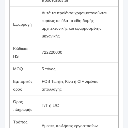
προστατεύεται
Αυτά τα προϊόντα χρησιμοποιούνται
ευρέως σε όλα τα είδη δομής
Εφαρμογή
αρχιτεκτονικής και εφαρμοσμένης
μηχανικής
Κώδικας
722220000
HS
MOQ
5 τόνος
Εμπορικός
FOB Tianjin, Κίνα ή CIF λιμένας
όρος
απαλλαγής
Όρος
T/T ή L/C
πληρωμής
Τρόπος
Άμεσες πωλήσεις εργοστασίων