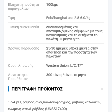
Ελάχιστη ποσότητα
100kgs
παραγγελίας
Τιμή
FobShanghai usd 2.8-6.0/kg
Τυπική συσκευασία
συσκευασμένος και
επονομαζόμενος σύμφωνα με τους
κανονισμούς και τα αιτήματα του
πελάτη. Η μεγάλη πρ
Χρόνος Παράδοσης
25-30 ημέρες υποκείμενες στην
απαίτηση και την ποσότητα των
πελατών
Όροι πληρωμής
Western Union, L/C, T/T
Δυνατότητα
300 τόνος/τόνοι το μήνα
Προμήθειας
ΠΕΡΙΓΡΑΦΉ ΠΡΟΪΌΝΤΟΣ
17-4 pH, ράβδος ανοξείδωτου/φραγμός, ράβδος καλωδίων,
ενωμένη στενά ράβδος (UNSS17400)