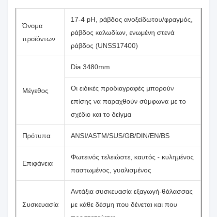
17-4 pH, ράβδος ανοξείδωτου/φραγμός,
Όνομα
ράβδος καλωδίων, ενωμένη στενά
προϊόντων
ράβδος (UNSS17400)
Dia 3480mm
Οι ειδικές προδιαγραφές μπορούν
Μέγεθος
επίσης να παραχθούν σύμφωνα με το
σχέδιο και το δείγμα
Πρότυπα
ANSI/ASTM/SUS/GB/DIN/EN/BS
Φωτεινός τελειώστε, καυτός - κυλημένος
Επιφάνεια
παστωμένος, γυαλισμένος
Αντάξια συσκευασία εξαγωγή-θάλασσας
Συσκευασία
με κάθε δέσμη που δένεται και που