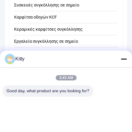
Συσκευές συγκόλλησης σε σημείο
Καρφίτσα οδηγών KCF
Κεραμικές καρφίτσες συγκόλλησης
Εργαλεία συγκόλλησης σε σημείο
Μηχανή συγκόλλησης σημείων αντίστασης
Kitty
Άλλα υλικά
3:43 AM
Good day, what product are you looking for?
B615, μελλοντικό κτήριο τύχης, Νο 1 δρόμος Wangxi, πόλη
Zhangjiagang, επαρχία Jiangsu
Τηλεφώνημα:
0086--13914912658
ηλεκτρονικό ταχυδρομείο:
kara@ttxalloy.com