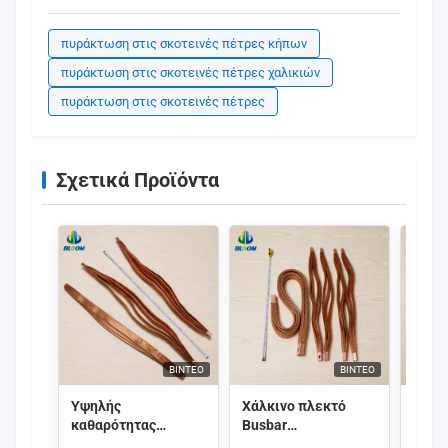
πυράκτωση στις σκοτεινές πέτρες κήπων
πυράκτωση στις σκοτεινές πέτρες χαλικιών
πυράκτωση στις σκοτεινές πέτρες
Σχετικά Προϊόντα
ΒΊΝΤΕΟ
ΒΊΝΤΕΟ
Υψηλής
Χάλκινο πλεκτό
Ελασ
καθαρότητας
Busbar
με π
εύκαμπτος
προσαρμόσιμων
χάλκ