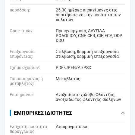
παράδοση:
25-30 ημέρες υποκείμενες στις
απαιτήσεις και την ποσότητα των
πελατών
Όρος τιμών:
Πρώην-εργασία, ΑΛΥΣΊΔΑ
ΡΟΛΟΓΙΟΎ, CNF, CFR, CIF, FCA, DDP,
DDU
Επεξεργασία
Στίλβωση, θερμική επεξεργασία,
επιφάνειας:
στίλβωση, θερμική επεξεργασία
Σχήμα σχεδίων:
PDF/JPEG/AI/PSD
Τυποποιημένος ή
Μεταβλητός
μεταβλητός:
Επισημαίνω:
Ανοξείδωτο χάλυβα Φλάντζες
,
ανοξείδωτες φλάντζες σωλήνων
ΕΜΠΟΡΙΚΈΣ ΙΔΙΌΤΗΤΕΣ
Ελάχιστη ποσότητα
Διαπραγμάτευση
παραγγελίας