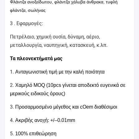
Φλάντζα ανοξείδωτου, φλάντζα χάλυβα άνθρακα, τυφλή
cnc επεξεργαμένος στη μηχανή κέντρο,
φλάντζα, σωλήνας
στροφή, άλεση, λείανση, σφράγιση, κάμψη,
Επιχειρησιακό
ένωση, ρίψη κύβων,
πεδίο
3 .
Εφαρμογές:
διάτρηση, πλαστική έγχυση κ.λπ.
Πετρέλαιο, χημική ουσία, δύναμη, αέριο,
μεταλλουργία, ναυπηγική, κατασκευή, κ.λπ.
Παχυμετρικός διαβήτης, δοκιμαστής
σκληρότητας, μετρητής ύψους, προβολέας,
Τα πλεονεκτήματά μας
Εξοπλισμός
CMM, μικρόμετρο νημάτων,
μέτρου
μικροϋπολογιστής
1.
Ανταγωνιστική τιμή με την καλή ποιότητα
παχυμετρικός διαβήτης κ.λπ.
2.
Χαμηλό MOQ (10pcs γίνεται αποδεκτό ευγενικά σε
Ακρίβεια
± 0.05mm σε ± 0.01mm
μερικούς ειδικούς όρους)
3.
Προσαρμοσμένο μέγεθος και cOem διαθέσιμοι
4.
Ακριβής ανοχή: +/--0.01mm
5.
100% επιθεώρηση