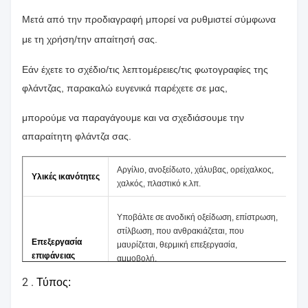
Μετά από την προδιαγραφή μπορεί να ρυθμιστεί σύμφωνα
με τη χρήση/την απαίτησή σας.
Εάν έχετε το σχέδιο/τις λεπτομέρειες/τις φωτογραφίες της
φλάντζας, παρακαλώ ευγενικά παρέχετε σε μας,
μπορούμε να παραγάγουμε και να σχεδιάσουμε την
απαραίτητη φλάντζα σας.
Αργίλιο, ανοξείδωτο, χάλυβας, ορείχαλκος,
Υλικές ικανότητες
χαλκός, πλαστικό κ.λπ.
Υποβάλτε σε ανοδική οξείδωση, επίστρωση,
στίλβωση, που ανθρακιάζεται, που
Επεξεργασία
μαυρίζεται, θερμική επεξεργασία,
επιφάνειας
αμμοβολή,
2 .
κονιοποιήστε το επίστρωμα κ.λπ.
Τύπος: