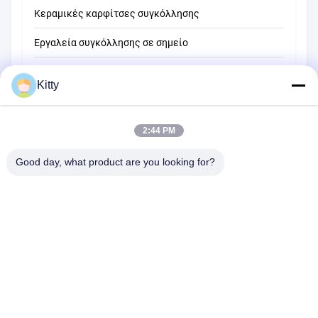
Κεραμικές καρφίτσες συγκόλλησης
Εργαλεία συγκόλλησης σε σημείο
Μηχανή συγκόλλησης σημείων αντίστασης
Kitty
Άλλα υλικά
2:44 PM
Good day, what product are you looking for?
B615, μελλοντικό κτήριο τύχης, Νο 1 δρόμος Wangxi, πόλη
Zhangjiagang, επαρχία Jiangsu
Τηλεφώνημα:
0086--13914912658
ηλεκτρονικό ταχυδρομείο:
kara@ttxalloy.com