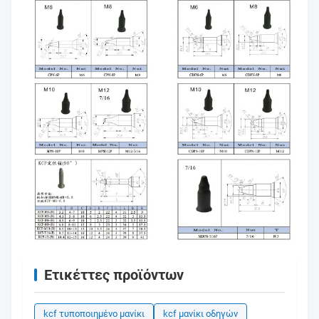
Ετικέττες προϊόντων
kcf τυποποιημένο μανίκι
kcf μανίκι οδηγών