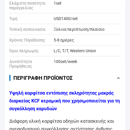
Ελάχιστη ποσότητα
1set
παραγγελίας
Τιμή
USD1400/set
Τυπική συσκευασία
Ξύλινα περίπτωση/πλαίσιο
Χρόνος Παράδοσης
5-8 ημέρες
Όροι πληρωμής
L/C, T/T, Western Union
Δυνατότητα
100set/week
Προμήθειας
ΠΕΡΙΓΡΑΦΉ ΠΡΟΪΌΝΤΟΣ
Υψηλή καρφίτσα εντόπισης σκληρότητας μακράς
διαρκείας KCF κεραμική που χρησιμοποιείται για τη
συγκόλληση καρυδιών
Διάφορη υλική καρφίτσα οδηγών κατασκευής και
ανεφοδιασμού συγκόλλησης αντίστασης άνθισης,