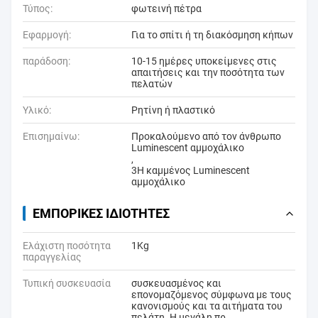
Τύπος:
φωτεινή πέτρα
Εφαρμογή:
Για το σπίτι ή τη διακόσμηση κήπων
παράδοση:
10-15 ημέρες υποκείμενες στις
απαιτήσεις και την ποσότητα των
πελατών
Υλικό:
Ρητίνη ή πλαστικό
Επισημαίνω:
Προκαλούμενο από τον άνθρωπο
Luminescent αμμοχάλικο
,
3H καμμένος Luminescent
αμμοχάλικο
ΕΜΠΟΡΙΚΈΣ ΙΔΙΌΤΗΤΕΣ
Ελάχιστη ποσότητα
1Kg
παραγγελίας
Τυπική συσκευασία
συσκευασμένος και
επονομαζόμενος σύμφωνα με τους
κανονισμούς και τα αιτήματα του
πελάτη. Η μεγάλη πρ