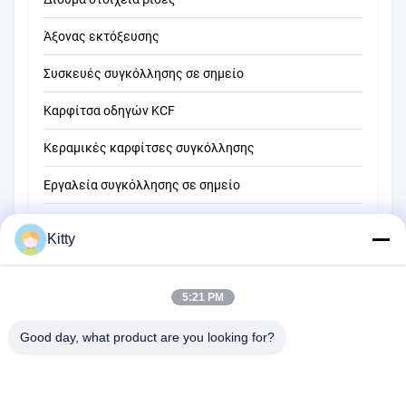
Άξονας εκτόξευσης
Συσκευές συγκόλλησης σε σημείο
Καρφίτσα οδηγών KCF
Κεραμικές καρφίτσες συγκόλλησης
Εργαλεία συγκόλλησης σε σημείο
Μηχανή συγκόλλησης σημείων αντίστασης
Kitty
Άλλα υλικά
5:21 PM
Good day, what product are you looking for?
B615, μελλοντικό κτήριο τύχης, Νο 1 δρόμος Wangxi, πόλη
Zhangjiagang, επαρχία Jiangsu