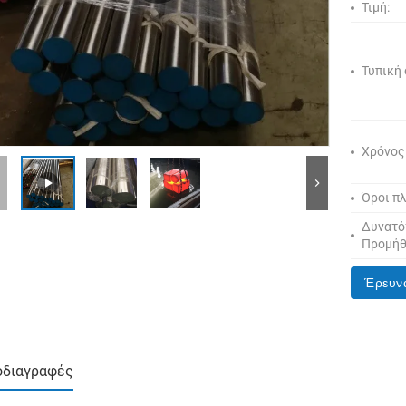
Τιμή:
Τυπική
Χρόνος
Όροι π
Δυνατό
Προμήθ
Έρευν
οδιαγραφές