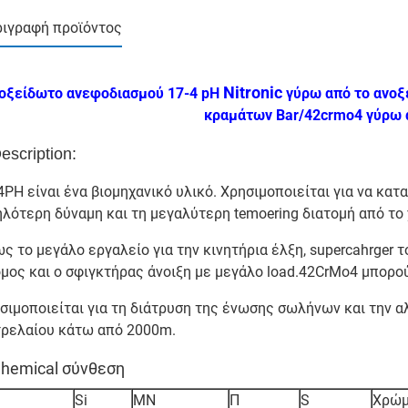
ιγραφή προϊόντος
Nitronic
οξείδωτο
ανεφοδιασμού 17-4 pH
γύρω από το ανοξ
κραμάτων Bar/42crmo4 γύρω 
escription:
4PH είναι ένα βιομηχανικό υλικό. Χρησιμοποιείται για να κα
λότερη δύναμη και τη μεγαλύτερη temoering διατομή από το
ς το μεγάλο εργαλείο για την κινητήρια έλξη, supercahrger το
μος και ο σφιγκτήρας άνοιξη με μεγάλο load.42CrMo4 μπορο
σιμοποιείται για τη διάτρυση της ένωσης σωλήνων και την α
ρελαίου κάτω από 2000m.
Chemical σύνθεση
Si
ΜΝ
Π
S
Χρώμ