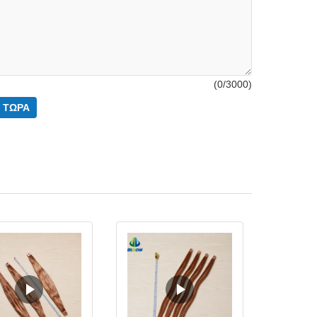
(
0
/3000)
 ΤΏΡΑ