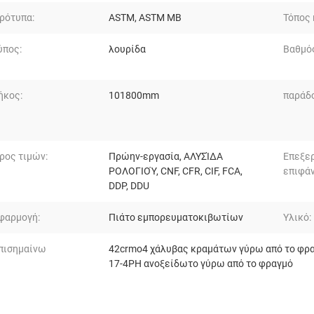
ρότυπα:
ASTM, ASTM ΜΒ
Τόπος
ύπος:
λουρίδα
Βαθμό
ήκος:
101800mm
παράδ
ρος τιμών:
Πρώην-εργασία, ΑΛΥΣΊΔΑ
Επεξε
ΡΟΛΟΓΙΟΎ, CNF, CFR, CIF, FCA,
επιφάν
DDP, DDU
φαρμογή:
Πιάτο εμπορευματοκιβωτίων
Υλικό:
πισημαίνω
42crmo4 χάλυβας κραμάτων γύρω από το φρ
17-4PH ανοξείδωτο γύρω από το φραγμό