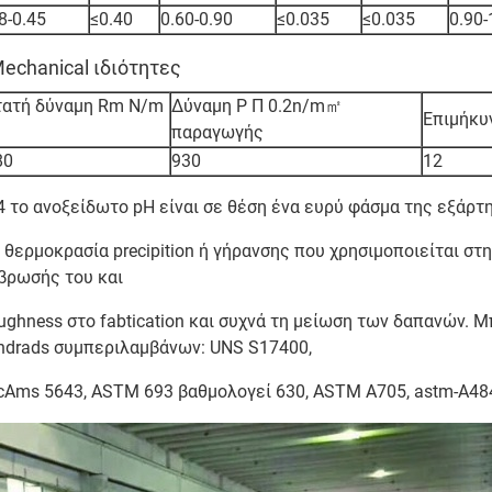
8-0.45
≤0.40
0.60-0.90
≤0.035
≤0.035
0.90-
Mechanical ιδιότητες
τατή δύναμη Rm N/m
Δύναμη Ρ Π 0.2n/m㎡
Επιμήκυν
παραγωγής
80
930
12
4 το ανοξείδωτο pH είναι σε θέση ένα ευρύ φάσμα της εξάρτ
 θερμοκρασία precipition ή γήρανσης που χρησιμοποιείται στ
βρωσής του και
ughness στο fabtication και συχνά τη μείωση των δαπανών.
ndrads συμπεριλαμβάνων: UNS S17400,
cAms 5643, ASTM 693 βαθμολογεί 630, ASTM A705, astm-A48