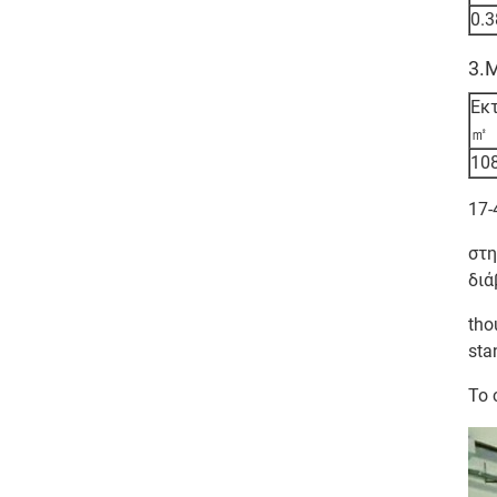
0.3
3.
Εκ
㎡
10
17-
στη
διά
tho
sta
Το 