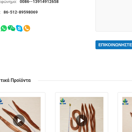
εφώνημα:
0086--13914912658
:
86-512-89598069
ΕΠΙΚΟΙΝΩΝΉΣΤΕ
τικά Προϊόντα