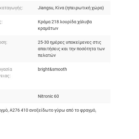
 καταγωγής:
Jiangsu, Κίνα (ηπειρωτική χώρα)
ς:
Κράμα 218 λουρίδα χάλυβα
κραμάτων
οση:
25-30 ημέρες υποκείμενες στις
απαιτήσεις και την ποσότητα των
πελατών
ργασία
bright&smooth
ειας:
Nitronic 60
αγμό
,
A276 410 ανοξείδωτο γύρω από το φραγμό
,