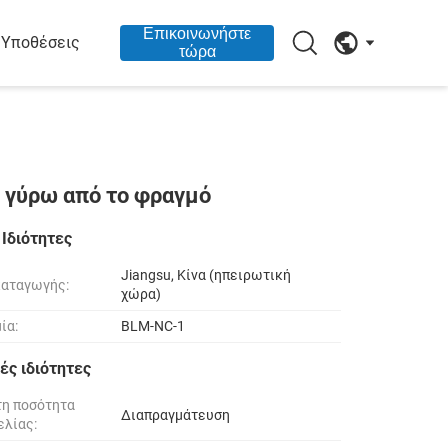
Επικοινωνήστε
Υποθέσεις
τώρα
 γύρω από το φραγμό
 Ιδιότητες
Jiangsu, Κίνα (ηπειρωτική
καταγωγής:
χώρα)
ία:
BLM-NC-1
ές ιδιότητες
τη ποσότητα
Διαπραγμάτευση
ελίας: