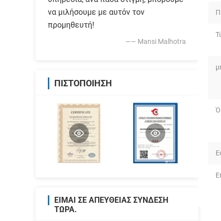
να μιλήσουμε με αυτόν τον
Π
προμηθευτή!
Τ
—— Mansi Malhotra
μ
ΠΙΣΤΟΠΟΊΗΣΗ
Ό
Ε
Ε
ΕΊΜΑΙ ΣΕ ΑΠΕΥΘΕΊΑΣ ΣΎΝΔΕΣΗ
ΤΏΡΑ.