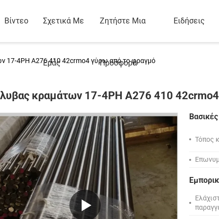
Βίντεο
Σχετικά Με
Ζητήστε Μια
Ειδήσεις
ν 17-4PH A276 410 42crmo4 γύρω από το φραγμό
Εμάς
Προσφορά
λυβας κραμάτων 17-4PH A276 410 42crmo4
Βασικές
Τόπος 
Επωνυμ
Εμπορικ
Ελάχισ
παραγγ