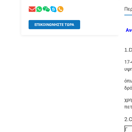
Περ
ΕΠΙΚΟΙΝΩΝΉΣΤΕ ΤΏΡΑ
Αν
1.D
17-
υψη
όπω
δρό
χρη
πετ
2.
Γ