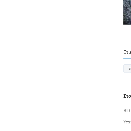
Ετι
π
Στο
BL
Υπε