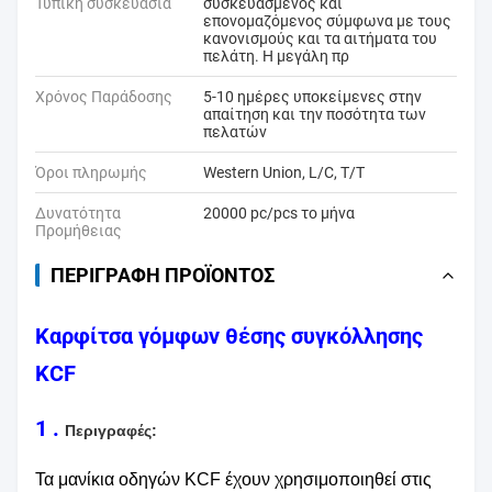
Τυπική συσκευασία
συσκευασμένος και
επονομαζόμενος σύμφωνα με τους
κανονισμούς και τα αιτήματα του
πελάτη. Η μεγάλη πρ
Χρόνος Παράδοσης
5-10 ημέρες υποκείμενες στην
απαίτηση και την ποσότητα των
πελατών
Όροι πληρωμής
Western Union, L/C, T/T
Δυνατότητα
20000 pc/pcs το μήνα
Προμήθειας
ΠΕΡΙΓΡΑΦΉ ΠΡΟΪΌΝΤΟΣ
Καρφίτσα γόμφων θέσης συγκόλλησης
KCF
1 .
Περιγραφές:
Τα μανίκια οδηγών KCF έχουν χρησιμοποιηθεί στις