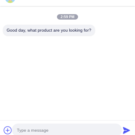
Άλλα υλικά
2:59 PM
Good day, what product are you looking for?
B615, μελλοντικό κτήριο τύχης, Νο 1 δρόμος Wangxi, πόλη
Zhangjiagang, επαρχία Jiangsu
Τηλεφώνημα:
0086--13914912658
ηλεκτρονικό ταχυδρομείο:
kara@ttxalloy.com
Σπίτι
Προϊόντα
Βίντεο
Σχετικά Με Εμάς
Επισκέψεις Στο Εργοστάσιο
Έλεγχος Ποιότητας
Ζητήστε Μια Προσφορά
Ειδήσεις
Υποθέσεις
Πολιτική απορρήτου
| © 2018-2026 BLOOM(suzhou) Materials Co.,Ltd. Όλα
τα δικαιώματα διατηρούνται..