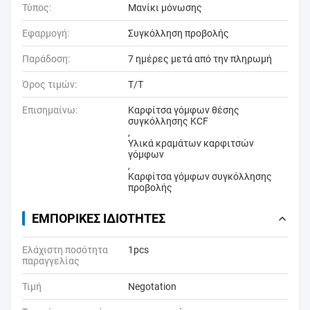
Τύπος:
Μανίκι μόνωσης
Εφαρμογή:
Συγκόλληση προβολής
Παράδοση:
7 ημέρες μετά από την πληρωμή
Όρος τιμών:
T/T
Επισημαίνω:
Καρφίτσα γόμφων θέσης
συγκόλλησης KCF
,
Υλικά κραμάτων καρφιτσών
γόμφων
,
Καρφίτσα γόμφων συγκόλλησης
προβολής
ΕΜΠΟΡΙΚΈΣ ΙΔΙΌΤΗΤΕΣ
Ελάχιστη ποσότητα
1pcs
παραγγελίας
Τιμή
Negotation