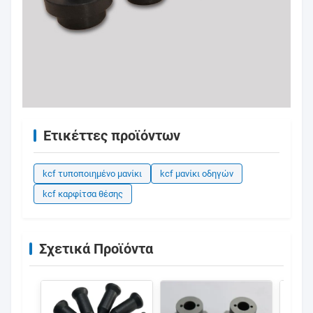
Ετικέττες προϊόντων
kcf τυποποιημένο μανίκι
kcf μανίκι οδηγών
kcf καρφίτσα θέσης
Σχετικά Προϊόντα