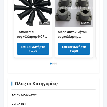
ΒΊΝΤΕΟ
ΒΊΝΤΕΟ
Τοποθεσία
Μέρη αυτοκινήτου
High 
συγκόλλησης KCF
συγκόλλησης
Weldi
Πινάκη για καρφιά
καρφιτσών οδηγών
KCF 
και μπουλτό
μόνωσης KCF με τη
Guide
Επικοινωνήστε
Επικοινωνήστε
Επ
συγκόλληση
καλή απόδοση
τώρα
τώρα
αντίστασης
συγκόλληση
Όλες οι Κατηγορίες
Υλικά κραμάτων
Υλικό KCF