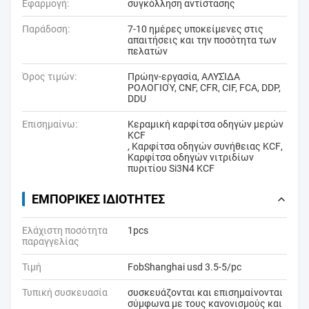
Εφαρμογή:
συγκόλληση αντίστασης
Παράδοση:
7-10 ημέρες υποκείμενες στις
απαιτήσεις και την ποσότητα των
πελατών
Όρος τιμών:
Πρώην-εργασία, ΑΛΥΣΊΔΑ
ΡΟΛΟΓΙΟΎ, CNF, CFR, CIF, FCA, DDP,
DDU
Επισημαίνω:
Κεραμική καρφίτσα οδηγών μερών
KCF
,
Καρφίτσα οδηγών συνήθειας KCF
,
Καρφίτσα οδηγών νιτριδίων
πυριτίου Si3N4 KCF
ΕΜΠΟΡΙΚΈΣ ΙΔΙΌΤΗΤΕΣ
Ελάχιστη ποσότητα
1pcs
παραγγελίας
Τιμή
FobShanghai usd 3.5-5/pc
Τυπική συσκευασία
συσκευάζονται και επισημαίνονται
σύμφωνα με τους κανονισμούς και