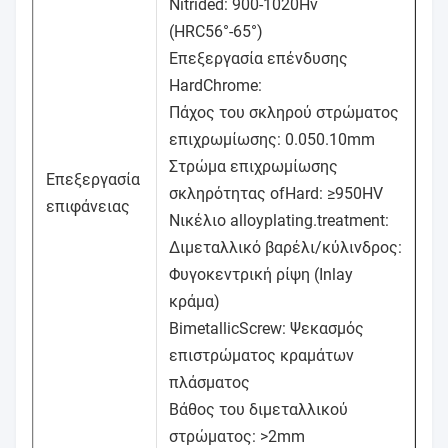
Nitrided: 900-1020Hv
(HRC56°-65°)
Επεξεργασία επένδυσης
HardChrome:
Πάχος του σκληρού στρώματος
επιχρωμίωσης: 0.050.10mm
Στρώμα επιχρωμίωσης
Επεξεργασία
σκληρότητας ofHard: ≥950HV
επιφάνειας
Νικέλιο alloyplating.treatment:
Διμεταλλικό βαρέλι/κύλινδρος:
Φυγοκεντρική ρίψη (Inlay
κράμα)
BimetallicScrew: Ψεκασμός
επιστρώματος κραμάτων
πλάσματος
Βάθος του διμεταλλικού
στρώματος: >2mm