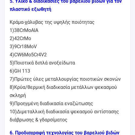
5. Υλικό & διαδικασίες του βαρελιού βιδών για τον
πλαστικό εξωθητή
Κράμα-χάλυβας της υψηλής ποιότητας
1)38CrMoAlA
2)42CrMo
3)9Cr18MoV
4)CW6Mo5Cr4V2
5)Ποιοτικά διπλά ανοξείδωτα
6)GH 113
7)Πρώτες ύλες μεταλλουργίας ποιοτικών σκονών
8)Κρύα/θερμική διαδικασία μετάλλων ψεκασμού
σκληρή
9)Προηγμένη διαδικασία εναζώτωσης
10)Διμεταλλική διαδικασία ψεκασμού αντίστασης
διάβρωσης & γδαρσίματος
6. Προδιαγραφή τεχνολογίας του βαρελιού βιδών