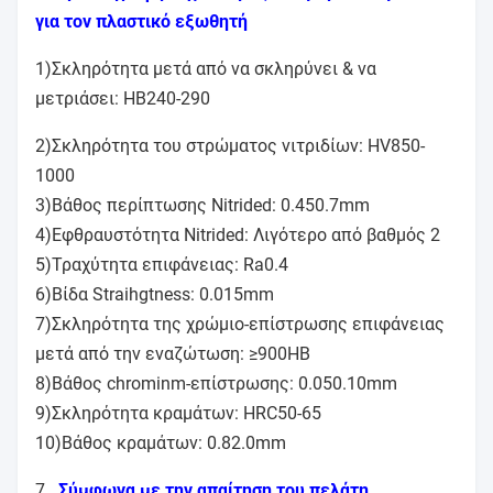
για τον πλαστικό εξωθητή
1)Σκληρότητα μετά από να σκληρύνει & να
μετριάσει: HB240-290
2)Σκληρότητα του στρώματος νιτριδίων: HV850-
1000
3)Βάθος περίπτωσης Nitrided: 0.450.7mm
4)Εφθραυστότητα Nitrided: Λιγότερο από βαθμός 2
5)Τραχύτητα επιφάνειας: Ra0.4
6)Βίδα Straihgtness: 0.015mm
7)Σκληρότητα της χρώμιο-επίστρωσης επιφάνειας
μετά από την εναζώτωση: ≥900HB
8)Βάθος chrominm-επίστρωσης: 0.050.10mm
9)Σκληρότητα κραμάτων: HRC50-65
10)Βάθος κραμάτων: 0.82.0mm
7 .
Σύμφωνα με την απαίτηση του πελάτη,