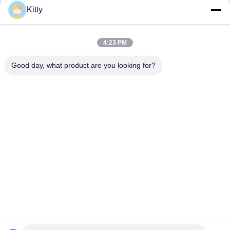
Kitty
Άλλα υλικά
4:23 PM
Good day, what product are you looking for?
B615, μελλοντικό κτήριο τύχης, Νο 1 δρόμος Wangxi, πόλη
Zhangjiagang, επαρχία Jiangsu
Τηλεφώνημα:
0086--13914912658
ηλεκτρονικό ταχυδρομείο:
kara@ttxalloy.com
Σπίτι
Προϊόντα
Βίντεο
Σχετικά Με Εμάς
Επισκέψεις Στο Εργοστάσιο
Έλεγχος Ποιότητας
Ζητήστε Μια Προσφορά
Ειδήσεις
Υποθέσεις