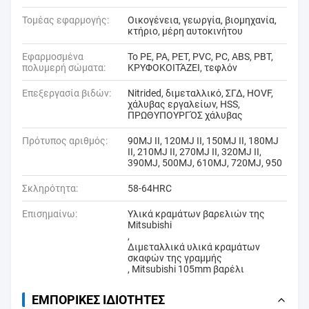
Τομέας εφαρμογής:
Οικογένεια, γεωργία, βιομηχανία,
κτήριο, μέρη αυτοκινήτου
Εφαρμοσμένα
Το PE, PA, PET, PVC, PC, ABS, PBT,
πολυμερή σώματα:
ΚΡΥΦΟΚΟΙΤΆΖΕΙ, τεφλόν
Επεξεργασία βιδών:
Nitrided, διμεταλλικό, ΣΓΔ, HOVF,
χάλυβας εργαλείων, HSS,
ΠΡΩΘΥΠΟΥΡΓΌΣ χάλυβας
Πρότυπος αριθμός:
90MJ ΙΙ, 120MJ ΙΙ, 150MJ ΙΙ, 180MJ
ΙΙ, 210MJ ΙΙ, 270MJ ΙΙ, 320MJ ΙΙ,
390MJ, 500MJ, 610MJ, 720MJ, 950
Σκληρότητα:
58-64HRC
Επισημαίνω:
Υλικά κραμάτων βαρελιών της
Mitsubishi
,
Διμεταλλικά υλικά κραμάτων
σκαφών της γραμμής
,
Mitsubishi 105mm βαρέλι
ΕΜΠΟΡΙΚΈΣ ΙΔΙΌΤΗΤΕΣ