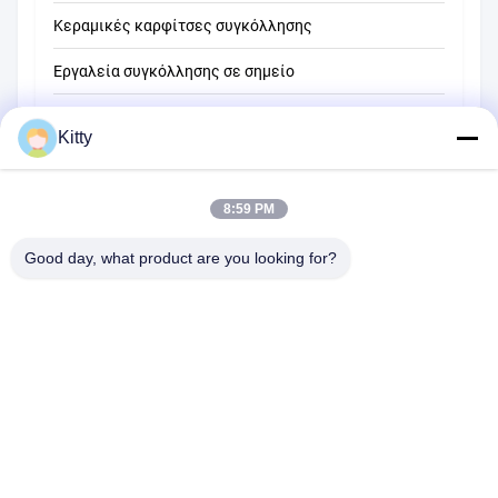
Κεραμικές καρφίτσες συγκόλλησης
Εργαλεία συγκόλλησης σε σημείο
Μηχανή συγκόλλησης σημείων αντίστασης
Kitty
Άλλα υλικά
8:59 PM
Good day, what product are you looking for?
B615, μελλοντικό κτήριο τύχης, Νο 1 δρόμος Wangxi, πόλη
Zhangjiagang, επαρχία Jiangsu
Τηλεφώνημα:
0086--13914912658
ηλεκτρονικό ταχυδρομείο:
kara@ttxalloy.com