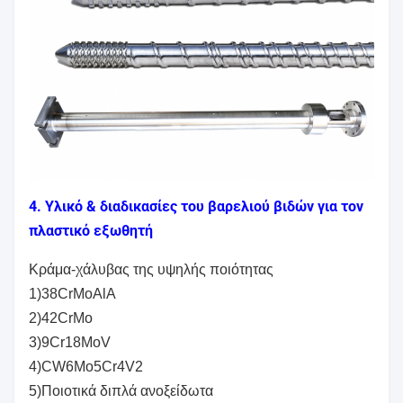
4. Υλικό & διαδικασίες του βαρελιού βιδών για τον
πλαστικό εξωθητή
Κράμα-χάλυβας της υψηλής ποιότητας
1)38CrMoAlA
2)42CrMo
3)9Cr18MoV
4)CW6Mo5Cr4V2
5)Ποιοτικά διπλά ανοξείδωτα