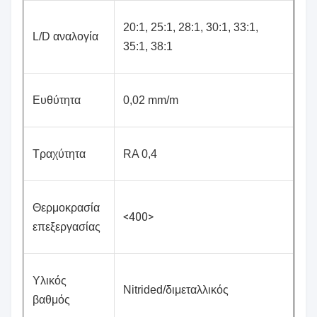
20:1, 25:1, 28:1, 30:1, 33:1,
L/D αναλογία
35:1, 38:1
Ευθύτητα
0,02 mm/m
Τραχύτητα
RA 0,4
Θερμοκρασία
<400>
επεξεργασίας
Υλικός
Nitrided/διμεταλλικός
βαθμός