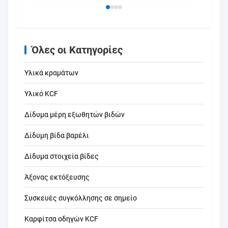
επεξεργασία
58-62
PA66
κατε
ακρι
Όλες οι Κατηγορίες
Υλικά κραμάτων
Υλικό KCF
Δίδυμα μέρη εξωθητών βιδών
Δίδυμη βίδα βαρέλι
Δίδυμα στοιχεία βίδες
Άξονας εκτόξευσης
Συσκευές συγκόλλησης σε σημείο
Καρφίτσα οδηγών KCF