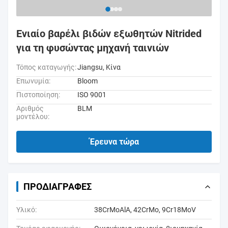
Ενιαίο βαρέλι βιδών εξωθητών Nitrided
για τη φυσώντας μηχανή ταινιών
Τόπος καταγωγής:
Jiangsu, Κίνα
Επωνυμία:
Bloom
Πιστοποίηση:
ISO 9001
Αριθμός
BLM
μοντέλου:
Έρευνα τώρα
ΠΡΟΔΙΑΓΡΑΦΈΣ
Υλικό:
38CrMoAlA, 42CrMo, 9Cr18MoV