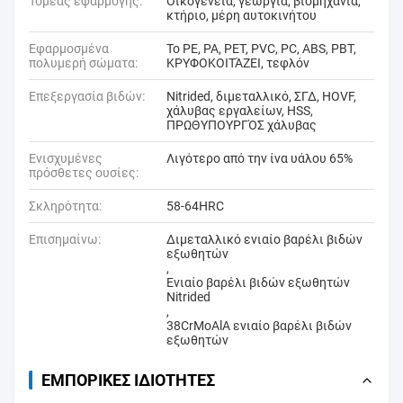
Τομέας εφαρμογής:
Οικογένεια, γεωργία, βιομηχανία,
κτήριο, μέρη αυτοκινήτου
Εφαρμοσμένα
Το PE, PA, PET, PVC, PC, ABS, PBT,
πολυμερή σώματα:
ΚΡΥΦΟΚΟΙΤΆΖΕΙ, τεφλόν
Επεξεργασία βιδών:
Nitrided, διμεταλλικό, ΣΓΔ, HOVF,
χάλυβας εργαλείων, HSS,
ΠΡΩΘΥΠΟΥΡΓΌΣ χάλυβας
Ενισχυμένες
Λιγότερο από την ίνα υάλου 65%
πρόσθετες ουσίες:
Σκληρότητα:
58-64HRC
Επισημαίνω:
Διμεταλλικό ενιαίο βαρέλι βιδών
εξωθητών
,
Ενιαίο βαρέλι βιδών εξωθητών
Nitrided
,
38CrMoAlA ενιαίο βαρέλι βιδών
εξωθητών
ΕΜΠΟΡΙΚΈΣ ΙΔΙΌΤΗΤΕΣ