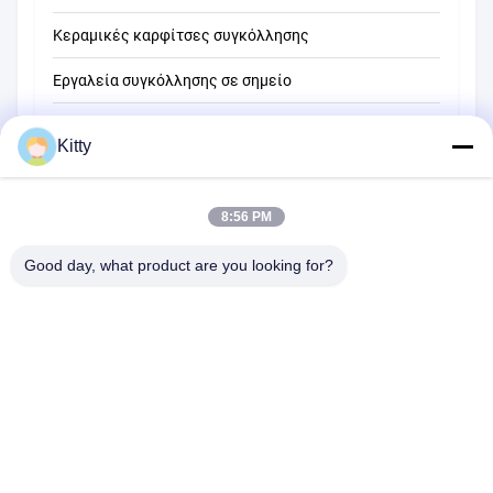
Κεραμικές καρφίτσες συγκόλλησης
Εργαλεία συγκόλλησης σε σημείο
Μηχανή συγκόλλησης σημείων αντίστασης
Kitty
Άλλα υλικά
8:56 PM
Good day, what product are you looking for?
B615, μελλοντικό κτήριο τύχης, Νο 1 δρόμος Wangxi, πόλη
Zhangjiagang, επαρχία Jiangsu
Τηλεφώνημα:
0086--13914912658
ηλεκτρονικό ταχυδρομείο:
kara@ttxalloy.com