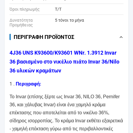
Όροι πληρωμής
T/T
Δυνατότητα
5 τόνοι το μήνα
Προμήθειας
ΠΕΡΙΓΡΑΦΉ ΠΡΟΪΌΝΤΟΣ
4J36 UNS K93600/K93601 WNr. 1.3912 Invar
36 βασισμένο στο νικέλιο πιάτο Invar 36/Nilo
36 υλικών κραμάτων
1 .
Περιγραφή:
Το Invar (επίσης ξέρτε ως Invar 36, NILO 36, Pernifer
36, και χάλυβας Invar) είναι ένα χαμηλό κράμα
επέκτασης που αποτελείται από το νικέλιο 36%,
σίδηρος ισορροπίας. Το κράμα Invar εκθέτει εξαιρετικά
- χαμηλή επέκταση γύρω από τις περιβαλλοντικές