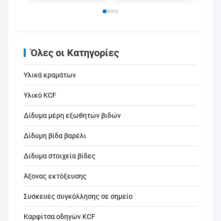
νιφάδων
ακρι
Όλες οι Κατηγορίες
Υλικά κραμάτων
Υλικό KCF
Δίδυμα μέρη εξωθητών βιδών
Δίδυμη βίδα βαρέλι
Δίδυμα στοιχεία βίδες
Άξονας εκτόξευσης
Συσκευές συγκόλλησης σε σημείο
Καρφίτσα οδηγών KCF