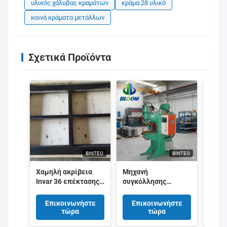
υλικός χάλυβας κραμάτων
κράμα 28 υλικό
κοινά κράματα μετάλλων
Σχετικά Προϊόντα
ΒΊΝΤΕΟ
ΒΊΝΤΕΟ
Χαμηλή ακρίβεια
Μηχανή
Υψηλ
Invar 36 επέκτασης
συγκόλλησης
εύκα
πλαίσιο για τις
σημείων
σύνδ
εφαρμογές
αυτοματοποιημένης
ζεύξ
Επικοινωνήστε
Επικοινωνήστε
Επ
ημιαγωγών
αντίστασης 100KVA
αντίσ
τώρα
τώρα
με τροφοδοσία
συγκ