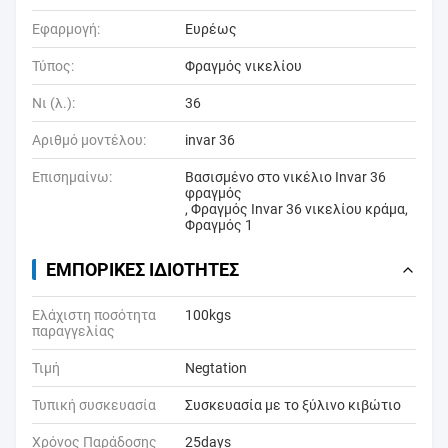
Εφαρμογή:
Ευρέως
Τύπος:
Φραγμός νικελίου
Νι (λ.):
36
Αριθμό μοντέλου:
invar 36
Επισημαίνω:
Βασισμένο στο νικέλιο Invar 36
φραγμός
,
Φραγμός Invar 36 νικελίου κράμα
,
Φραγμός 1
ΕΜΠΟΡΙΚΈΣ ΙΔΙΌΤΗΤΕΣ
Ελάχιστη ποσότητα
100kgs
παραγγελίας
Τιμή
Negtation
Τυπική συσκευασία
Συσκευασία με το ξύλινο κιβώτιο
Χρόνος Παράδοσης
25days