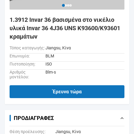
1.3912 Invar 36 βασισμένα στο νικέλιο
υλικά Invar 36 4J36 UNS K93600/K93601
κραμάτων
Τόπος καταγωγής:
Jiangsu, Κίνα
Επωνυμία:
BLM
Πιστοποίηση:
ISO
Αριθμός
Blm-s
μοντέλου:
Έρευνα τώρα
ΠΡΟΔΙΑΓΡΑΦΈΣ
Θέση προέλευσης:
Jiangsu, Κίνα