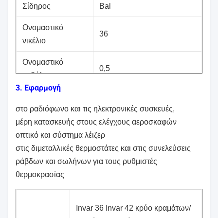
Σίδηρος
Bal
Ονομαστικό
36
νικέλιο
Ονομαστικό
0,5
κοβάλτιο
3. Εφαρμογή
Άνθρακας
0,05
στο ραδιόφωνο και τις ηλεκτρονικές συσκευές,
Πυρίτιο
0,40
μέρη κατασκευής στους ελέγχους αεροσκαφών
οπτικό και σύστημα λέιζερ
Θείο
0,015
στις διμεταλλικές θερμοστάτες και στις συνελεύσεις
Χρώμιο
0,25
ράβδων και σωλήνων για τους ρυθμιστές
θερμοκρασίας
Invar 36 Invar 42 κρύο κραμάτων/