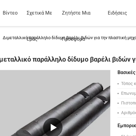
Βίντεο
Σχετικά Με
Ζητήστε Μια
Ειδήσεις
Διμεταλλικό παράλληλο δίδυμο βαρέλι βιδών για την πλαστική μη
Εμάς
Προσφορά
μεταλλικό παράλληλο δίδυμο βαρέλι βιδών 
Βασικές
Τόπος 
Επωνυμ
Πιστοπ
Αριθμό
Εμπορικ