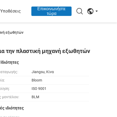
Επικοινωνήστε
Υποθέσεις
τώρα
χανή εξωθητών
για την πλαστική μηχανή εξωθητών
 Ιδιότητες
καταγωγής:
Jiangsu, Κίνα
ία:
Bloom
οίηση:
ISO 9001
ς μοντέλου:
BLM
ές ιδιότητες