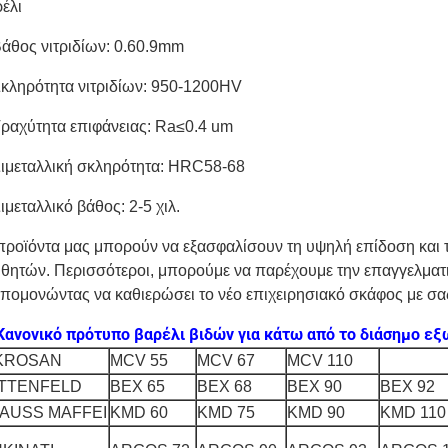
έλι
Βάθος νιτριδίων: 0.60.9mm
Σκληρότητα νιτριδίων: 950-1200HV
Τραχύτητα επιφάνειας: Ra≤0.4 um
Διμεταλλική σκληρότητα: HRC58-68
Διμεταλλικό βάθος: 2-5 χιλ.
προϊόντα μας μπορούν να εξασφαλίσουν τη υψηλή επίδοση και 
θητών. Περισσότεροι, μπορούμε να παρέχουμε την επαγγελματικά
πομονώντας να καθιερώσει το νέο επιχειρησιακό σκάφος με σας
Κανονικό
πρότυπο βαρέλι βιδών για κάτω από το διάσημο ε
KROSAN
MCV 55
MCV 67
MCV 110
TTENFELD
BEX 65
BEX 68
BEX 90
BEX 92
AUSS MAFFEI
KMD 60
KMD 75
KMD 90
KMD 110