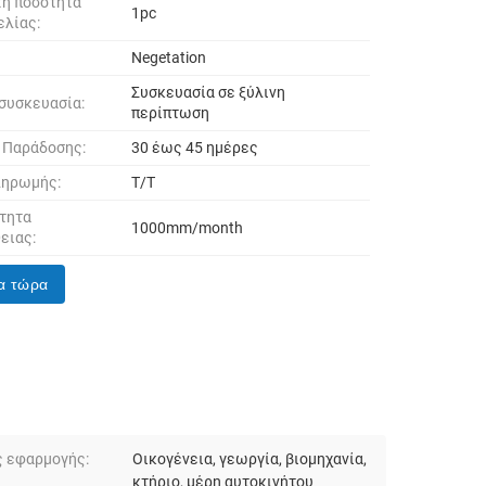
τη ποσότητα
1pc
ελίας:
Negetation
Συσκευασία σε ξύλινη
 συσκευασία:
περίπτωση
 Παράδοσης:
30 έως 45 ημέρες
ληρωμής:
T/T
τητα
1000mm/month
ειας:
α τώρα
ς εφαρμογής:
Οικογένεια, γεωργία, βιομηχανία,
κτήριο, μέρη αυτοκινήτου