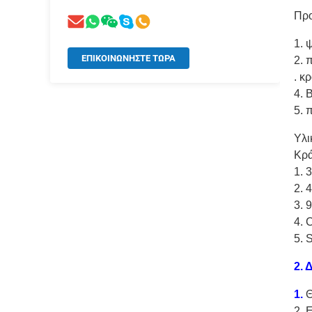
Προ
1. 
ΕΠΙΚΟΙΝΩΝΉΣΤΕ ΤΏΡΑ
2. 
. κ
4. 
5. 
Υλι
Κρά
1. 
2. 
3. 
4.
5. 
2. 
1.
Θ
2. 