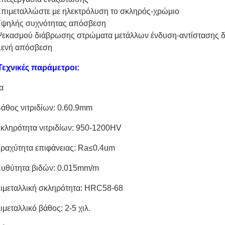
Επιμεταλλώστε με ηλεκτρόλυση το σκληρός-χρώμιο
Υψηλής συχνότητας απόσβεση
Ψεκασμού διάβρωσης στρώματα μετάλλων ένδυση-αντίστασης 
Κενή απόσβεση
Τεχνικές παράμετροι:
α
Βάθος νιτριδίων: 0.60.9mm
Σκληρότητα νιτριδίων: 950-1200HV
Τραχύτητα επιφάνειας: Ra≤0.4um
Ευθύτητα βιδών: 0.015mm/m
Διμεταλλική σκληρότητα: HRC58-68
Διμεταλλικό βάθος: 2-5 χιλ.