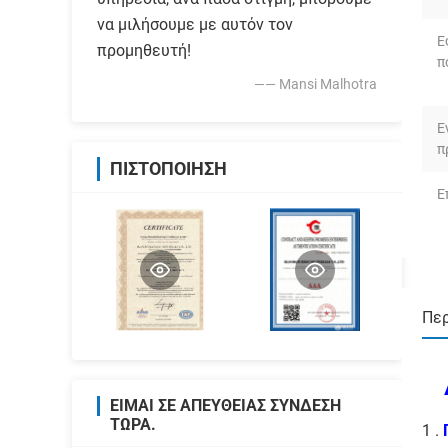
να μιλήσουμε με αυτόν τον
Ε
προμηθευτή!
π
—— Mansi Malhotra
Ε
π
ΠΙΣΤΟΠΟΊΗΣΗ
Ε
Περ
ΕΊΜΑΙ ΣΕ ΑΠΕΥΘΕΊΑΣ ΣΎΝΔΕΣΗ
ΤΏΡΑ.
1 .