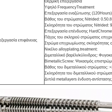
Θερμική επεξεργασία
Υψηλό FrequencyTreatment
Επεξεργασία εναζώτωσης (120Hours)
Βάθος του στρώματος Nitrided: 0.50
Σκληρότητα του στρώματος Nitrided:
Επεξεργασία επένδυσης HardChrome
Πάχος του σκληρού στρώματος επιχ
ξεργασία επιφάνειας
Στρώμα επιχρωμίωσης σκληρότητας 
Νικέλιο alloyplating.treatment:
Διμεταλλικό βαρέλι/κύλινδρος: Φυγοκε
BimetallicScrew: Ψεκασμός επιστρώ
Βάθος του διμεταλλικού στρώματος:
Σκληρότητα του διμεταλλικού στρώμα
Διπλά metallayers ένδυση-αντίστασ