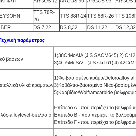
ΝΚΙΝΑΤΙ
ARGOS 72
ARGOS 90
ARGOS 93
ARGOS 
TTS 78R-
EYSOHN
TTS 88R-24
TTS 88R-26
TTS 108
26
BER
DS 7,22
DS 8,32
DS 11,22
DS 12,32
Τεχνική παράμετρος
1)38CrMoAlA (JIS SACM645) 2) Cr12M
ικό βάσεων
3)4Cr5MoSiV1 (JIS skd-61) 4) 42CrMo
1)Φε-βασισμένο κράμα/Deloroalloy al
εταλλικά υλικά κραμάτων
3)Κοβάλτιο-βασισμένο Nico-βασισμένο
5)Καρβίδιο/Wolframcarbide βολφραμί
Επίπεδο Α - που περιέχει το βολφράμ
λός-alloylevel-διπλάσιο
Επίπεδο Β - που περιέχει το βολφράμ
Επίπεδο Γ - που περιέχει το βολφράμ