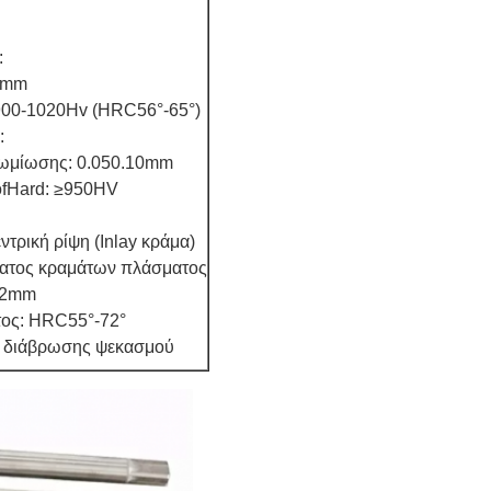
:
.8mm
 900-1020Hv (HRC56°-65°)
:
ρωμίωσης: 0.050.10mm
ofHard: ≥950HV
ντρική ρίψη (Inlay κράμα)
ματος κραμάτων πλάσματος
 >2mm
τος: HRC55°-72°
ης διάβρωσης ψεκασμού