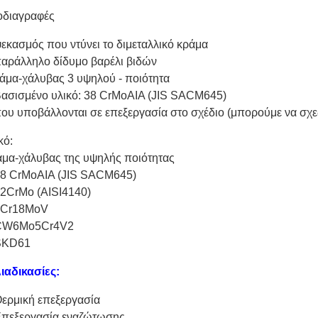
διαγραφές
ψεκασμός που ντύνει το διμεταλλικό κράμα
παράλληλο δίδυμο βαρέλι βιδών
ράμα-χάλυβας 3 υψηλού - ποιότητα
Βασισμένο υλικό: 38 CrMoAIA (JIS SACM645)
που υποβάλλονται σε επεξεργασία στο σχέδιο (μπορούμε να σχε
κό:
μα-χάλυβας της υψηλής ποιότητας
38 CrMoAIA (JIS SACM645)
42CrMo (AISI4140)
9Cr18MoV
 CW6Mo5Cr4V2
SKD61
Διαδικασίες:
ερμική επεξεργασία
Επεξεργασία εναζώτωσης