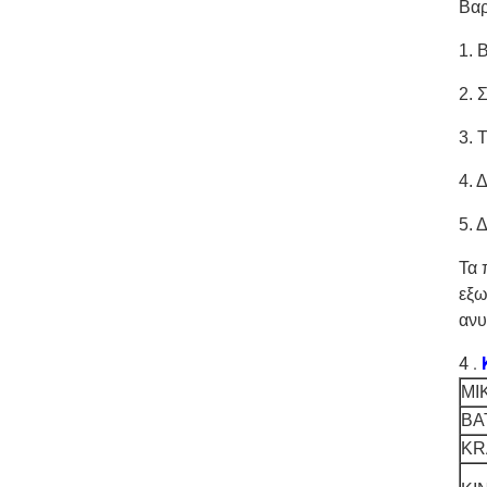
Βαρ
1. 
2. 
3. 
4. 
5. 
Τα 
εξω
ανυ
4 .
MI
BA
KR