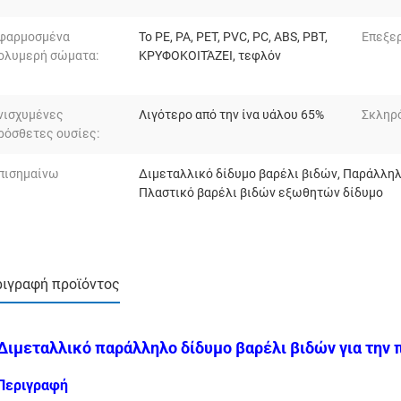
φαρμοσμένα
Το PE, PA, PET, PVC, PC, ABS, PBT,
Επεξερ
ολυμερή σώματα:
ΚΡΥΦΟΚΟΙΤΆΖΕΙ, τεφλόν
νισχυμένες
Λιγότερο από την ίνα υάλου 65%
Σκληρ
ρόσθετες ουσίες:
πισημαίνω
Διμεταλλικό δίδυμο βαρέλι βιδών
,
Παράλληλ
Πλαστικό βαρέλι βιδών εξωθητών δίδυμο
ιγραφή προϊόντος
Διμεταλλικό παράλληλο δίδυμο βαρέλι βιδών για την
Περιγραφή