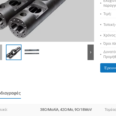
Ελάχισ
παραγγ
Τιμή:
Τυπική
Χρόνος
Όροι π
Δυνατό
Προμήθ
Έρευν
οδιαγραφές
λικό:
38CrMoAlA, 42CrMo, 9Cr18MoV
Τομέα