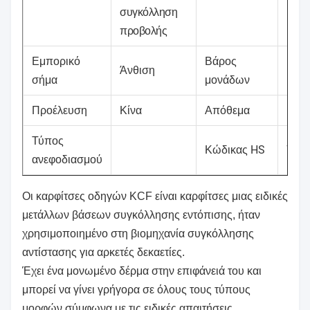
συγκόλληση
προβολής
Εμπορικό
Βάρος
Άνθιση
σήμα
μονάδων
Προέλευση
Κίνα
Απόθεμα
Τύπος
HS
722
Κώδικας
ανεφοδιασμού
Οι καρφίτσες οδηγών KCF είναι καρφίτσες μιας ειδικές
μετάλλων βάσεων συγκόλλησης εντόπισης, ήταν
χρησιμοποιημένο στη βιομηχανία συγκόλλησης
αντίστασης για αρκετές δεκαετίες.
Έχει ένα μονωμένο δέρμα στην επιφάνειά του και
μπορεί να γίνει γρήγορα σε όλους τους τύπους
μορφών σύμφωνα με τις ειδικές απαιτήσεις.