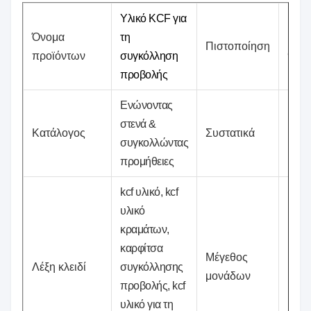
Υλικό KCF για
Όνομα
τη
ISO
Πιστοποίηση
προϊόντων
συγκόλληση
900
προβολής
Ενώνοντας
στενά &
Κατάλογος
Συστατικά
συγκολλώντας
προμήθειες
kcf υλικό, kcf
υλικό
κραμάτων,
καρφίτσα
Μέγεθος
100
Λέξη κλειδί
συγκόλλησης
μονάδων
120
προβολής, kcf
υλικό για τη