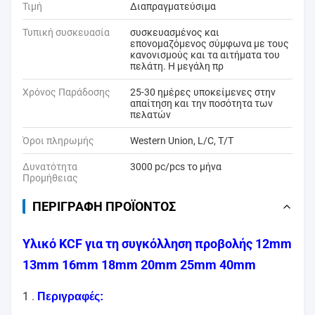
Τιμή
Διαπραγματεύσιμα
Τυπική συσκευασία
συσκευασμένος και
επονομαζόμενος σύμφωνα με τους
κανονισμούς και τα αιτήματα του
πελάτη. Η μεγάλη πρ
Χρόνος Παράδοσης
25-30 ημέρες υποκείμενες στην
απαίτηση και την ποσότητα των
πελατών
Όροι πληρωμής
Western Union, L/C, T/T
Δυνατότητα
3000 pc/pcs το μήνα
Προμήθειας
ΠΕΡΙΓΡΑΦΉ ΠΡΟΪΌΝΤΟΣ
Υλικό KCF για τη συγκόλληση προβολής 12mm
13mm 16mm 18mm 20mm 25mm 40mm
1 .
Περιγραφές: