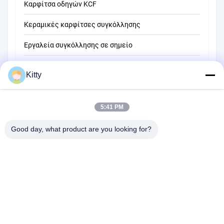
Καρφίτσα οδηγών KCF
Κεραμικές καρφίτσες συγκόλλησης
Εργαλεία συγκόλλησης σε σημείο
Μηχανή συγκόλλησης σημείων αντίστασης
Kitty
Άλλα υλικά
5:41 PM
Good day, what product are you looking for?
B615, μελλοντικό κτήριο τύχης, Νο 1 δρόμος Wangxi, πόλη
Zhangjiagang, επαρχία Jiangsu
Τηλεφώνημα:
0086--13914912658
ηλεκτρονικό ταχυδρομείο:
kara@ttxalloy.com