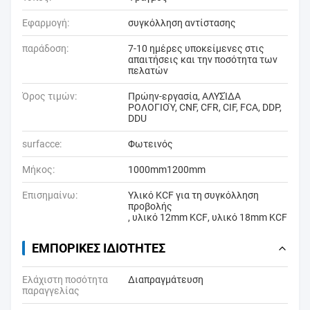
Εφαρμογή:
συγκόλληση αντίστασης
παράδοση:
7-10 ημέρες υποκείμενες στις
απαιτήσεις και την ποσότητα των
πελατών
Όρος τιμών:
Πρώην-εργασία, ΑΛΥΣΊΔΑ
ΡΟΛΟΓΙΟΎ, CNF, CFR, CIF, FCA, DDP,
DDU
surfacce:
Φωτεινός
Μήκος:
1000mm1200mm
Επισημαίνω:
Υλικό KCF για τη συγκόλληση
προβολής
,
υλικό 12mm KCF
,
υλικό 18mm KCF
ΕΜΠΟΡΙΚΈΣ ΙΔΙΌΤΗΤΕΣ
Ελάχιστη ποσότητα
Διαπραγμάτευση
παραγγελίας