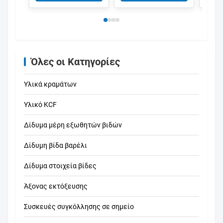
κλονισμού
KCF καρφίτσες και
προσ
μανίκια
μήκος
συγκ
παξι
Όλες οι Κατηγορίες
Υλικά κραμάτων
Υλικό KCF
Δίδυμα μέρη εξωθητών βιδών
Δίδυμη βίδα βαρέλι
Δίδυμα στοιχεία βίδες
Άξονας εκτόξευσης
Συσκευές συγκόλλησης σε σημείο