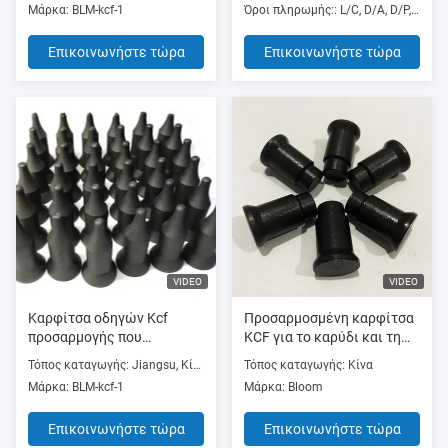
Μάρκα: BLM-kcf-1
Όροι πληρωμής:: L/C, D/A, D/P, T/T, Western Union
αντίστασης
διαμορφώνεται
Επικοινωνήστε τώρα
Επικοινωνήστε τώρα
VIDEO
VIDEO
Καρφίτσα οδηγών Kcf
Προσαρμοσμένη καρφίτσα
προσαρμογής που
KCF για το καρύδι και τη
χρησιμοποιείται στη
συγκόλληση προβολής
Τόπος καταγωγής: Jiangsu, Κίνα (ηπειρωτική χώρα)
Τόπος καταγωγής: Κίνα
συγκόλληση στηριγμάτων
Μάρκα: BLM-kcf-1
Μάρκα: Bloom
συγκόλλησης καρυδιών
συγκόλλησης προβολής
Επικοινωνήστε τώρα
Επικοινωνήστε τώρα