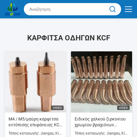
ΚΑΡΦΊΤΣΑ ΟΔΗΓΏΝ KCF
VIDEO
VIDEO
M4 / M5/μαύρη καρφίτσα
Ειδικός χαλκού ζιρκονίου
εντόπισης επιφάνειας KCF
χρωμίου βραχιόνων
M6/M8 για τη συγκόλληση
ηλεκτροδίων μηχανών
Τόπος καταγωγής: Jiangsu, Κίνα (ηπειρωτική χώρα)
Τόπος καταγωγής: Jiangsu, Κίνα (ηπειρωτική χώρα)
καρυδιών/τη συγκόλληση
συγκόλλησης σημείων που