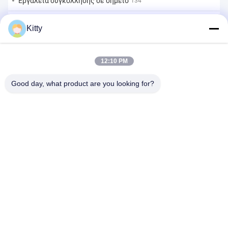
Εργαλεία συγκόλλησης σε σημείο
134
Μηχανή συγκόλλησης σημείων αντίστασης
Kitty
18
Άλλα υλικά
203
12:10 PM
Good day, what product are you looking for?
B615, μελλοντικό κτήριο τύχης, Νο 1 δρόμος Wangxi, πόλη
Zhangjiagang, επαρχία Jiangsu
Τηλεφώνημα:
0086--13914912658
ηλεκτρονικό ταχυδρομείο:
kara@ttxalloy.com
Σπίτι
Προϊόντα
Βίντεο
Σχετικά Με Εμάς
Επισκέψεις Στο Εργοστάσιο
Έλεγχος Ποιότητας
Ζητήστε Μια Προσφορά
Ειδήσεις
Υποθέσεις