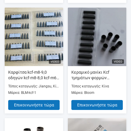
VIDEO
VIDEO
Καρφίτσα kcf-m8-9,0
Κεραμικό μανίκι Kcf
οδηγών kcf-m8-8,0 kcf-m6-
τμημάτων φορμών
6,9 kcf-m6-6,5 kcf-m6-6,8
ακρίβειας για τη
Τόπος καταγωγής: Jiangsu, Κίνα (ηπειρωτική χώρα)
Τόπος καταγωγής: Κίνα
συγκόλληση καρυδιών
Μάρκα: BLM-kcf-1
Μάρκα: Bloom
Επικοινωνήστε τώρα
Επικοινωνήστε τώρα