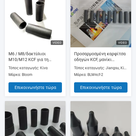
VIDEO
VIDEO
M6 / M8/δακτύλιοι
Προσαρμοσμένη καρφίτσα
M10/M12 KCF για τη
οδηγών KCF, μανίκι
συγκόλληση μπουλονιών
οδηγών KCF για το καρύδι
Τόπος καταγωγής: Κίνα
Τόπος καταγωγής: Jiangsu, Κίνα (ηπειρωτική χώρα)
και συγκόλληση
Μάρκα: Bloom
Μάρκα: BLM-kcf-2
μπουλονιών
Επικοινωνήστε τώρα
Επικοινωνήστε τώρα