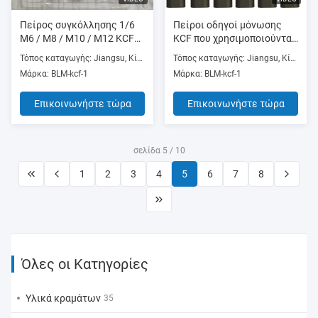
Πείρος συγκόλλησης 1/6
Πείροι οδηγοί μόνωσης
M6 / M8 / M10 / M12 KCF
KCF που χρησιμοποιούνται
για συγκόλληση
για σημειακή συγκόλληση
Τόπος καταγωγής: Jiangsu, Κίνα (ηπειρωτική χώρα)
Τόπος καταγωγής: Jiangsu, Κίνα (ηπειρωτική χώρα)
παξιμαδιών
Μάρκα: BLM-kcf-1
Μάρκα: BLM-kcf-1
Επικοινωνήστε τώρα
Επικοινωνήστε τώρα
σελίδα 5 / 10
1
2
3
4
5
6
7
8
Όλες οι Κατηγορίες
Υλικά κραμάτων
35