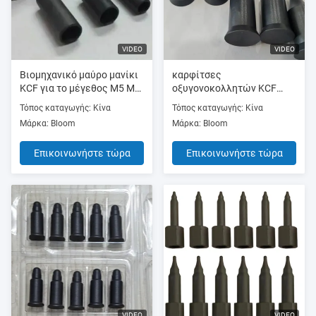
VIDEO
VIDEO
Βιομηχανικό μαύρο μανίκι
καρφίτσες
KCF για το μέγεθος M5 M6
οξυγονοκολλητών KCF
M8 M10 M12 συγκόλλησης
σημείων 20mm 30mm για
Τόπος καταγωγής: Κίνα
Τόπος καταγωγής: Κίνα
μπουλονιών
τα καρύδια συγκόλλησης
Μάρκα: Bloom
Μάρκα: Bloom
Επικοινωνήστε τώρα
Επικοινωνήστε τώρα
VIDEO
VIDEO